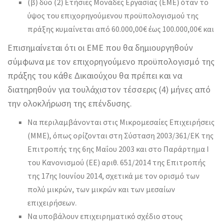
(β) δύο (2) Ετήσιες Μονάδες Εργασίας (ΕΜΕ) όταν το
ύψος του επιχορηγούμενου προϋπολογισμού της
πράξης κυμαίνεται από 60.000,00€ έως 100.000,00€ και
Επισημαίνεται ότι οι ΕΜΕ που θα δημιουργηθούν
σύμφωνα με τον επιχορηγούμενο προϋπολογισμό της
πράξης του κάθε Δικαιούχου θα πρέπει και να
διατηρηθούν για τουλάχιστον τέσσερις (4) μήνες από
την ολοκλήρωση της επένδυσης.
Να περιλαμβάνονται στις Μικρομεσαίες Επιχειρήσεις
(ΜΜΕ), όπως ορίζονται στη Σύσταση 2003/361/ΕΚ της
Επιτροπής της 6ης Μαΐου 2003 και στο Παράρτημα Ι
του Κανονισμού (ΕΕ) αριθ. 651/2014 της Επιτροπής
της 17ης Ιουνίου 2014, σχετικά με τον ορισμό των
πολύ μικρών, των μικρών και των μεσαίων
επιχειρήσεων.
Να υποβάλουν επιχειρηματικό σχέδιο στους