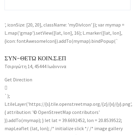
', iconSize: [20, 20], className: 'myDivIcon' }); var mymap =
L.map('gmap').setView([lat, lon], 16); L.marker([lat, lon],
{icon: fontAwesomeIcon}).addTo(mymap).bindPopup(`
ΣΥΝ-ΘΕΤΩ ΚΟΙΝ.Σ.ΕΠ
Τσιριγώτη 14, 45444 Ιωάννινα
Get Direction
`);
L.tileLayer('https://{s}.tile.openstreetmap.org/{z}/{x}/{y}.png',
{ attribution: '© OpenStreetMap contributors'
}).addTo(mymap); } let lat = 39.6692452, lon = 20.8539522;
mapLeaflet (lat, lon); /* initialize slick */ /* image gallery