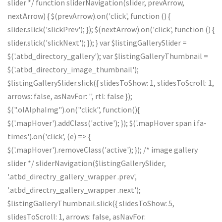
slider */ function sliderNavigation(slider, prevArrow,
nextArrow) { $(prevArrow).on('click', function () {
slider.slick('slickPrev'); }); $(nextArrow).on('click', function () {
slider.slick('slickNext'); }); } var $listingGallerySlider =
$('.atbd_directory_gallery'); var $listingGalleryThumbnail =
$('.atbd_directory_image_thumbnail');
$listingGallerySlider.slick({ slidesToShow: 1, slidesToScroll: 1,
arrows: false, asNavFor: '', rtl: false });
$(".olAlphaImg").on("click", function(){
$('.mapHover').addClass('active'); }); $('.mapHover span i.fa-
times').on('click', (e) => {
$('.mapHover').removeClass('active'); }); /* image gallery
slider */ sliderNavigation($listingGallerySlider,
'.atbd_directry_gallery_wrapper .prev',
'.atbd_directry_gallery_wrapper .next');
$listingGalleryThumbnail.slick({ slidesToShow: 5,
slidesToScroll: 1, arrows: false, asNavFor: