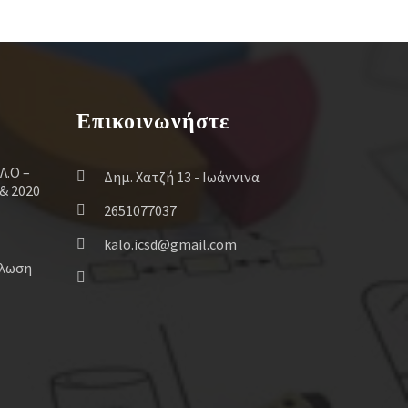
Επικοινωνήστε
Λ.Ο –
Δημ. Χατζή 13 - Ιωάννινα
& 2020
2651077037
kalo.icsd@gmail.com
ήλωση