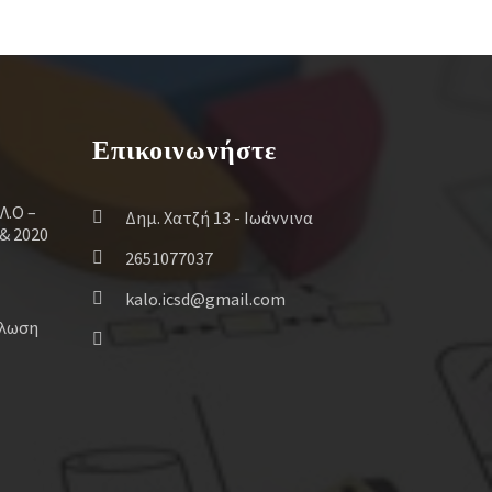
Επικοινωνήστε
Λ.Ο –
Δημ. Χατζή 13 - Ιωάννινα
& 2020
2651077037
kalo.icsd@gmail.com
ήλωση