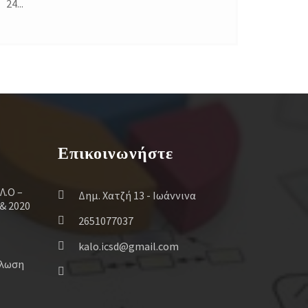
24...
Επικοινωνήστε
Λ.Ο –
Δημ. Χατζή 13 - Ιωάννινα
& 2020
2651077037
kalo.icsd@gmail.com
ήλωση