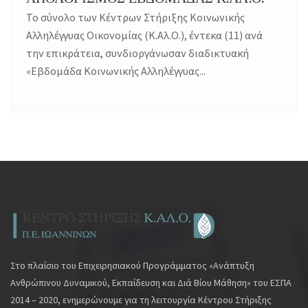
Το σύνολο των Κέντρων Στήριξης Κοινωνικής
Αλληλέγγυας Οικονομίας (Κ.Αλ.Ο.), έντεκα (11) ανά
την επικράτεια, συνδιοργάνωσαν διαδικτυακή
«Εβδομάδα Κοινωνικής Αλληλέγγυας...
Στο πλαίσιο του Επιχειρησιακού Προγράμματος «Ανάπτυξη
Ανθρώπινου Δυναμικού, Εκπαίδευση και Διά Βίου Μάθηση» του ΕΣΠΑ
2014 – 2020, ενημερώνουμε για τη λειτουργία Κέντρου Στήριξης